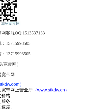
服QQ:1513537133
3715993505
3715993505
汕头宽带网）
盛宽带网
stkdw.com
）
头宽带网上营业厅
（
www.stkdw.cn
）
价格,
服务,
的速度。