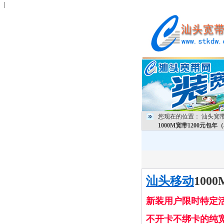
|
您现在的位置：
汕头宽
1000M宽带1200元包年
汕头移动
100
新装用户限时特定
不开卡不绑卡的纯