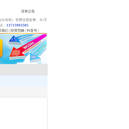
没有公告
头有线）资费优惠套餐、4G手
13715993505
电话：
系我们
|
经营范畴
|
抖音号
|