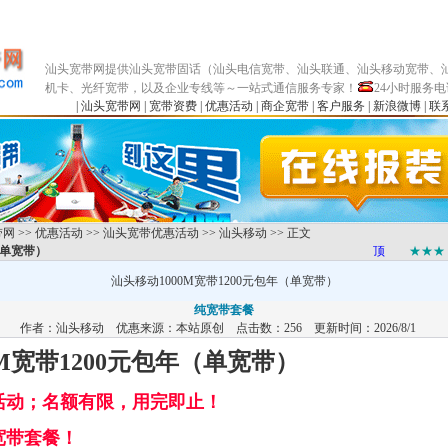
汕头宽带网提供汕头宽带
固话
（汕头电信宽带、汕头联通、汕头移动宽带、汕
机卡、光纤宽带，以及企业专线等～一站式通信服务专家！
24小时服务
|
汕头宽带网
|
宽带资费
|
优惠活动
|
商企宽带
|
客户服务
|
新浪微博
|
联
带网
>>
优惠活动
>>
汕头宽带优惠活动
>>
汕头移动
>> 正文
（单宽带）
顶
★★★
汕头移动1000M宽带1200元包年（单宽带）
纯宽带套餐
作者：
汕头移动
优惠来源：本站原创 点击数：
256 更新时间：2026/8/1
0M宽带1200元包年（单宽带）
活动；名额有限，用完即止！
宽带套餐
！