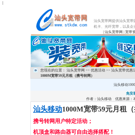
|
汕头宽带网提供汕头宽带
机卡、光纤宽带，以及企
|
汕头宽带网
|
宽带
您现在的位置：
汕头宽带网
>>
优惠活动
>>
汕头宽带优惠
1000M宽带59元月租（携号转网）
汕头移动10
免安
作者：
汕头移动
优惠来源：本
汕头移动
1000M宽带59元月租
携号转网用户特定活动；
机顶盒和路由器可自由选择搭配
！